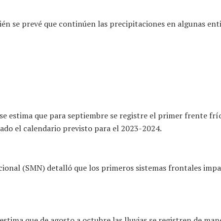
ién se prevé que continúen las precipitaciones en algunas en
se estima que para septiembre se registre el primer frente f
ado el calendario previsto para el 2023-2024.
ional (SMN) detalló que los primeros sistemas frontales impa
 estima que de agosto a octubre las lluvias se registren de man