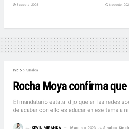
6 agosto, 2026
6 agosto, 202
Inicio
Sinaloa
Rocha Moya confirma que en
El mandatario estatal dijo que en las redes s
de acabar con ello es educar en ese tema a ni
por
en
KEVIN MIRANDA
16 agosto, 2023
Sinaloa
,
Sinal