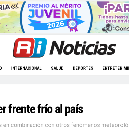
D
INTERNACIONAL
SALUD
DEPORTES
ENTRETENIMI
r frente frío al país
as en combinación con otros fenómenos meteorológ