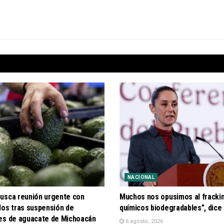
NACIONAL
usca reunión urgente con
Muchos nos opusimos al frackin
dos tras suspensión de
químicos biodegradables”, dic
es de aguacate de Michoacán
6 agosto, 2026