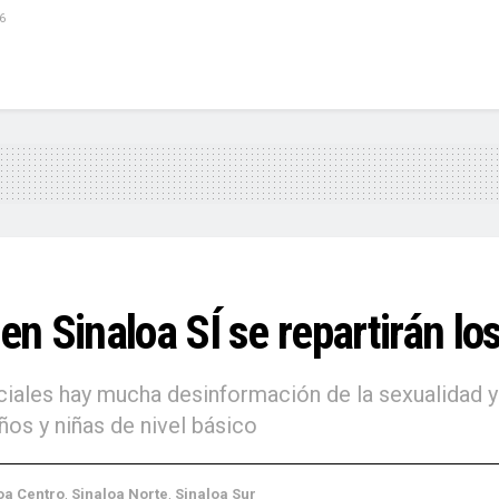
6
 Sinaloa SÍ se repartirán los
ociales hay mucha desinformación de la sexualidad y
ños y niñas de nivel básico
oa Centro
,
Sinaloa Norte
,
Sinaloa Sur