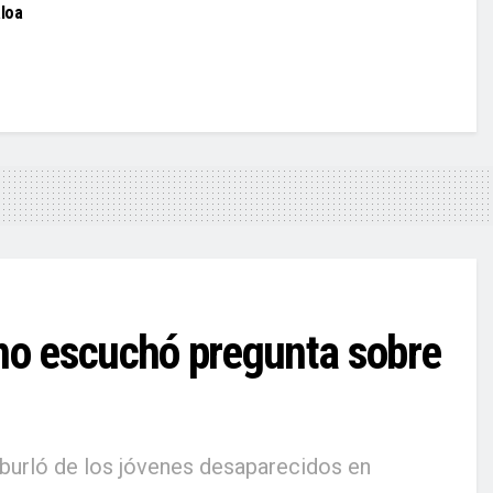
aloa
 no escuchó pregunta sobre
 burló de los jóvenes desaparecidos en