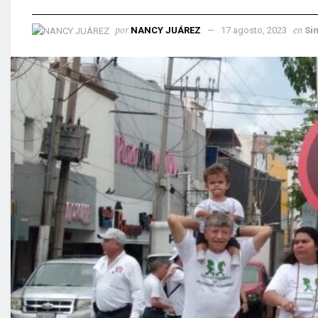
por
en
NANCY JUÁREZ
17 agosto, 2023
Si