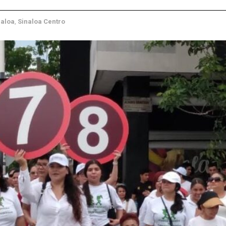
naloa
,
Sinaloa Centro