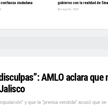
 confianza ciudadana
gobierno con la realidad de Sin
6
6 agosto, 2026
 disculpas”: AMLO aclara que
Jalisco
nipulación” y que la “prensa vendida” acusó que se