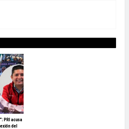
”: PRI acusa
exión del