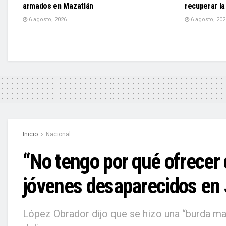
armados en Mazatlán
recuperar la
6 agosto, 2026
6 agosto, 202
Inicio
Nacional
“No tengo por qué ofrecer
jóvenes desaparecidos en 
López Obrador dijo que se hizo una “burda ma