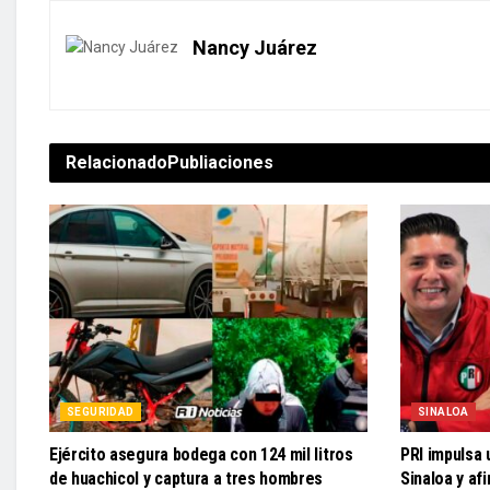
Nancy Juárez
Relacionado
Publiaciones
SEGURIDAD
SINALOA
Ejército asegura bodega con 124 mil litros
PRI impulsa 
de huachicol y captura a tres hombres
Sinaloa y af