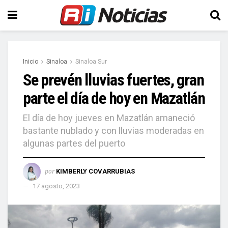
Inicio
Sinaloa
Sinaloa Sur
Se prevén lluvias fuertes, gran
parte el día de hoy en Mazatlán
El día de hoy jueves en Mazatlán amaneció
bastante nublado y con lluvias moderadas en
algunas partes del puerto
por
KIMBERLY COVARRUBIAS
17 agosto, 2023