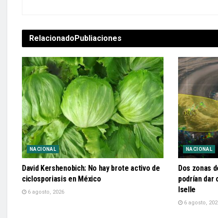
Relacionado
Publiaciones
NACIONAL
NACIONAL
David Kershenobich: No hay brote activo de
Dos zonas de
ciclosporiasis en México
podrían dar 
Iselle
6 agosto, 2026
6 agosto, 202