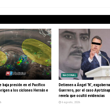
NACIONAL
 baja presión en el Pacífico
Detienen a Ángel ’N’, exgobern
origen a los ciclones Hernán e
Guerrero, por el caso Ayotzinap
revela que ocultó evidencias
6
6 agosto, 2026