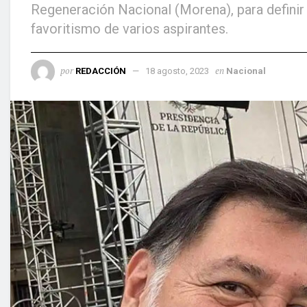
Regeneración Nacional (Morena), para definir 
favoritismo de varios aspirantes.
por
en
REDACCIÓN
18 agosto, 2023
Nacional