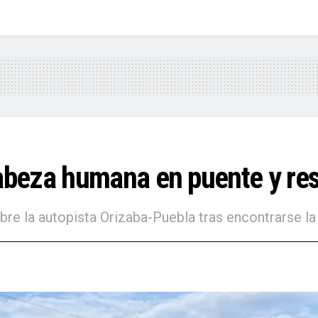
beza humana en puente y rest
re la autopista Orizaba-Puebla tras encontrarse l