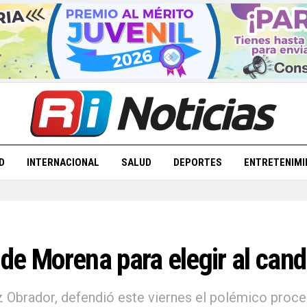
D
INTERNACIONAL
SALUD
DEPORTES
ENTRETENIMI
e Morena para elegir al cand
 Obrador, defendió este viernes el polémico proce