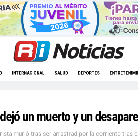
D
INTERNACIONAL
SALUD
DEPORTES
ENTRETENIMI
 dejó un muerto y un desapare
sta murió tras ser arrastrad por la corriente tras e