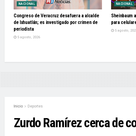
NACIONAL
NACIONAL
Congreso de Veracruz desafuera a alcalde
Sheinbaum a
de Ixhuatlán; es investigado por crimen de
para celular
periodista
5 agosto, 202
5 agosto, 2026
Inicio
Deportes
Zurdo Ramírez cerca de co