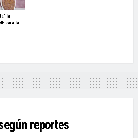
a” la
NE para la
 según reportes