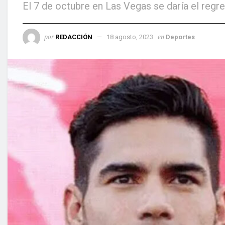
El 7 de octubre en Las Vegas se daría el re
por
en
REDACCIÓN
18 agosto, 2023
Deportes