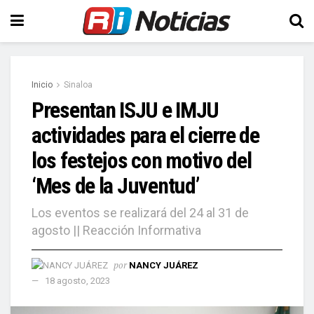
Inicio
Sinaloa
Presentan ISJU e IMJU
actividades para el cierre de
los festejos con motivo del
‘Mes de la Juventud’
Los eventos se realizará del 24 al 31 de
agosto || Reacción Informativa
por
NANCY JUÁREZ
18 agosto, 2023