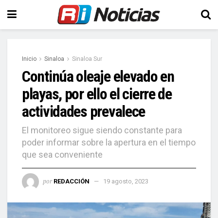
Inicio
Sinaloa
Sinaloa Sur
Continúa oleaje elevado en
playas, por ello el cierre de
actividades prevalece
El monitoreo sigue siendo constante para
poder informar sobre la apertura en el tiempo
que sea conveniente
por
REDACCIÓN
19 agosto, 2023