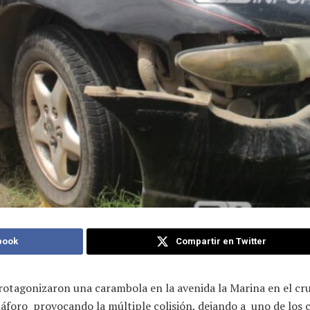
book
Compartir en Twitter
rotagonizaron una carambola en la avenida la Marina en el cru
máforo provocando la múltiple colisión, dejando a uno de los 