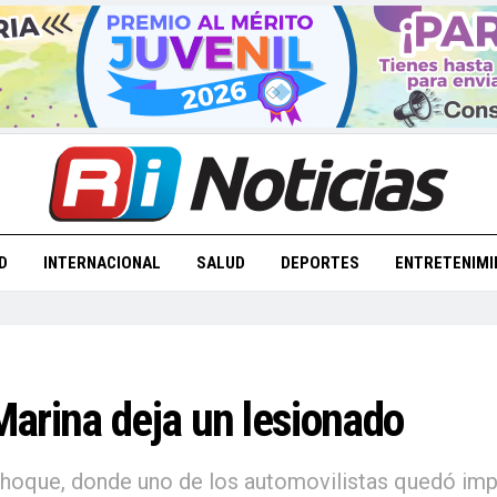
D
INTERNACIONAL
SALUD
DEPORTES
ENTRETENIMI
arina deja un lesionado
 choque, donde uno de los automovilistas quedó imp