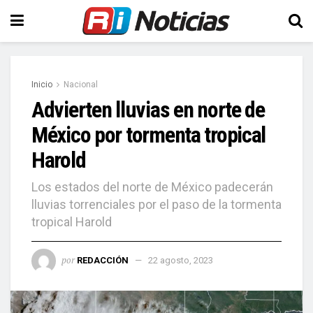
Inicio
Nacional
Advierten lluvias en norte de
México por tormenta tropical
Harold
Los estados del norte de México padecerán
lluvias torrenciales por el paso de la tormenta
tropical Harold
por
REDACCIÓN
22 agosto, 2023