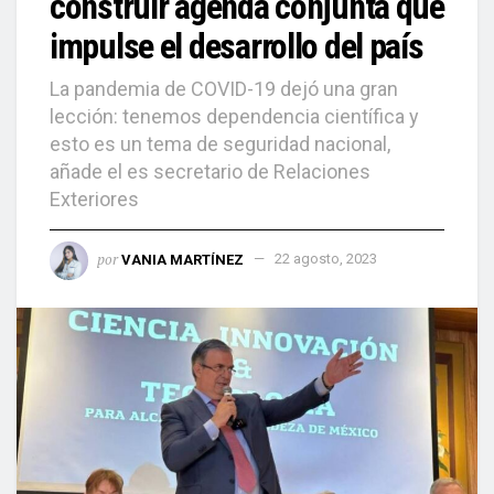
construir agenda conjunta que
impulse el desarrollo del país
La pandemia de COVID-19 dejó una gran
lección: tenemos dependencia científica y
esto es un tema de seguridad nacional,
añade el es secretario de Relaciones
Exteriores
por
VANIA MARTÍNEZ
22 agosto, 2023