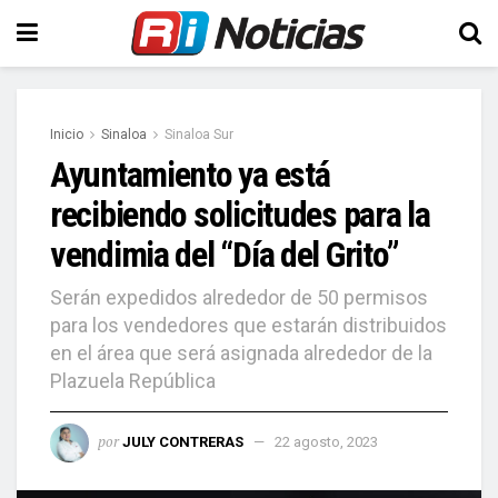
Inicio
Sinaloa
Sinaloa Sur
Ayuntamiento ya está
recibiendo solicitudes para la
vendimia del “Día del Grito”
Serán expedidos alrededor de 50 permisos
para los vendedores que estarán distribuidos
en el área que será asignada alrededor de la
Plazuela República
por
JULY CONTRERAS
22 agosto, 2023