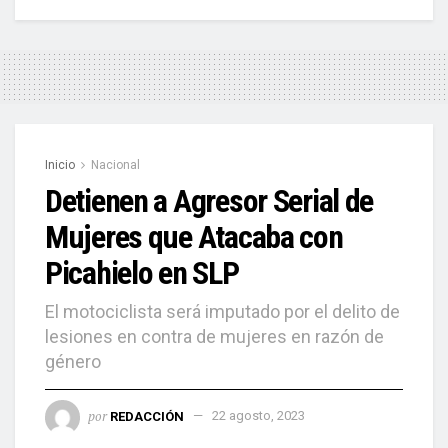
Inicio
Nacional
Detienen a Agresor Serial de
Mujeres que Atacaba con
Picahielo en SLP
El motociclista será imputado por el delito de
lesiones en contra de mujeres en razón de
género
por
REDACCIÓN
22 agosto, 2023