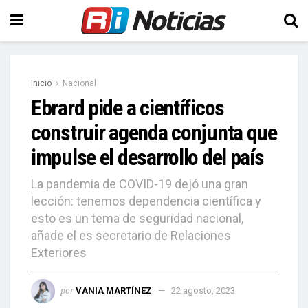
Inicio
Nacional
Ebrard pide a científicos
construir agenda conjunta que
impulse el desarrollo del país
La pandemia de COVID-19 dejó una gran
lección: tenemos dependencia científica y
esto es un tema de seguridad nacional,
añade el es secretario de Relaciones
Exteriores
por
VANIA MARTÍNEZ
22 agosto, 2023