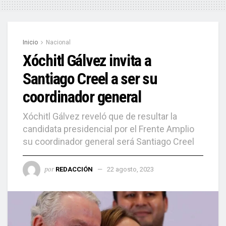
Inicio
Nacional
Xóchitl Gálvez invita a
Santiago Creel a ser su
coordinador general
Xóchitl Gálvez reveló que de resultar la
candidata presidencial por el Frente Amplio
su coordinador general será Santiago Creel
por
REDACCIÓN
22 agosto, 2023