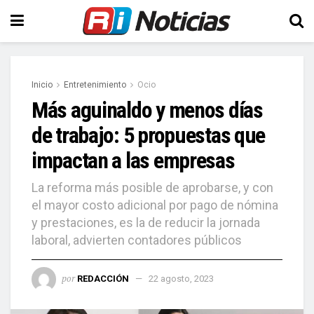
Inicio
Entretenimiento
Ocio
Más aguinaldo y menos días
de trabajo: 5 propuestas que
impactan a las empresas
La reforma más posible de aprobarse, y con
el mayor costo adicional por pago de nómina
y prestaciones, es la de reducir la jornada
laboral, advierten contadores públicos
por
REDACCIÓN
22 agosto, 2023