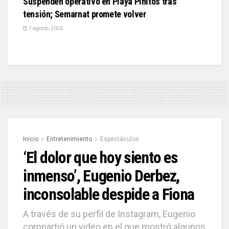
Suspenden operativo en Playa Pinitos tras
tensión; Semarnat promete volver
7 agosto, 2026
Inicio
Entretenimiento
Espectáculos
‘El dolor que hoy siento es
inmenso’, Eugenio Derbez,
inconsolable despide a Fiona
A través de su perfil de Instagram, Eugenio
compartió un video en el que mostró algunos