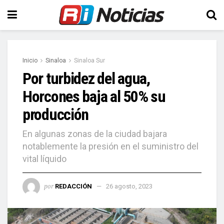
Inicio
Sinaloa
Sinaloa Sur
Por turbidez del agua,
Horcones baja al 50% su
producción
En algunas zonas de la ciudad bajara
notablemente la presión en el suministro del
vital líquido
por
REDACCIÓN
26 agosto, 2023