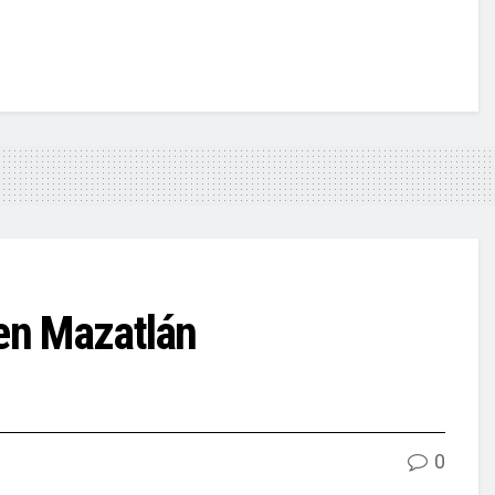
 en Mazatlán
0