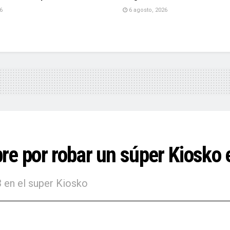
6
6 agosto, 2026
re por robar un súper Kiosko
 en el super Kiosko