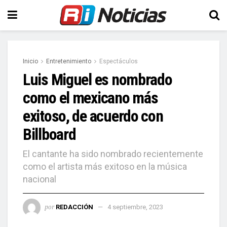
Inicio
Entretenimiento
Espectáculos
Luis Miguel es nombrado
como el mexicano más
exitoso, de acuerdo con
Billboard
El cantante ha sido nombrado recientemente
como el artista más exitoso en la música
nacional
por
REDACCIÓN
4 septiembre, 2023