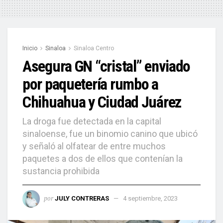
Inicio
Sinaloa
Sinaloa Centro
Asegura GN “cristal” enviado
por paquetería rumbo a
Chihuahua y Ciudad Juárez
La droga fue detectada en la capital
sinaloense, fue un binomio canino que ubicó
y señaló al olfatear de entre muchos
paquetes a dos de ellos que contenían la
sustancia prohibida
por
JULY CONTRERAS
4 septiembre, 2023