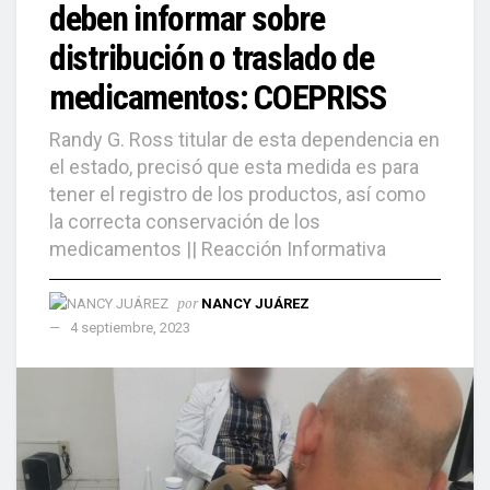
deben informar sobre
distribución o traslado de
medicamentos: COEPRISS
Randy G. Ross titular de esta dependencia en
el estado, precisó que esta medida es para
tener el registro de los productos, así como
la correcta conservación de los
medicamentos || Reacción Informativa
por
NANCY JUÁREZ
4 septiembre, 2023