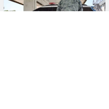
0
COMPARTIDO
Culiacán, Sin (Reacción Informativa).- Un canino
integrante de la Guardia Nacional (GN), fue el
responsable de interceptar en una empresa de
mensajería ubicada en el interior del Aeropuerto
Internacional de Culiacán, dos paquetes de entre
decenas que estaban siendo inspeccionados
antes de ser enviados a su destino final, que al