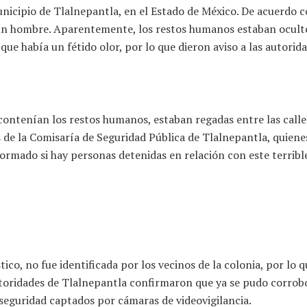
nicipio de Tlalnepantla, en el Estado de México. De acuerdo co
 un hombre. Aparentemente, los restos humanos estaban oculto
que había un fétido olor, por lo que dieron aviso a las autori
 contenían los restos humanos, estaban regadas entre las call
 de la Comisaría de Seguridad Pública de Tlalnepantla, quiene
formado si hay personas detenidas en relación con este terribl
ico, no fue identificada por los vecinos de la colonia, por lo 
autoridades de Tlalnepantla confirmaron que ya se pudo corrob
 seguridad captados por cámaras de videovigilancia.