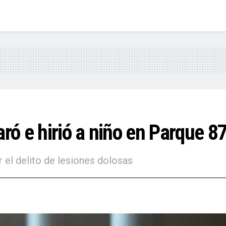
aró e hirió a niño en Parque 8
r el delito de lesiones dolosas