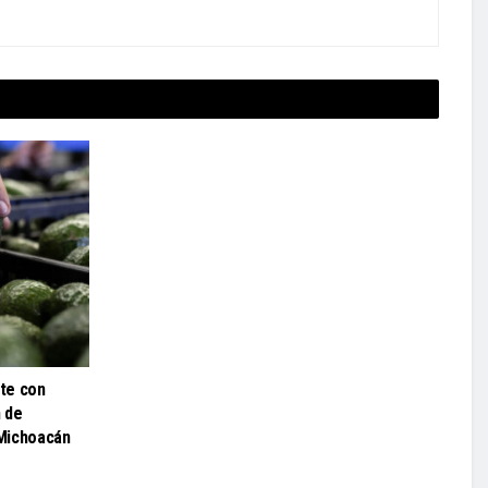
te con
 de
Michoacán