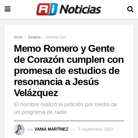
Inicio
Sinaloa
Sinaloa Sur
Memo Romero y Gente
de Corazón cumplen con
promesa de estudios de
resonancia a Jesús
Velázquez
El hombre realizó la petición por medio de
un programa de radio
por
VANIA MARTÍNEZ
5 septiembre, 2023