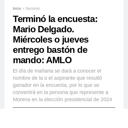
Inicio
Nacional
Terminó la encuesta:
Mario Delgado.
Miércoles o jueves
entrego bastón de
mando: AMLO
El día de mañana se dará a conocer el
nombre de la o el aspirante que resultó
ganador en la encuesta, por lo que se
convertirá en la persona que represente a
Morena en la elección presidencial de 2024
por
REDACCIÓN
5 septiembre, 2023