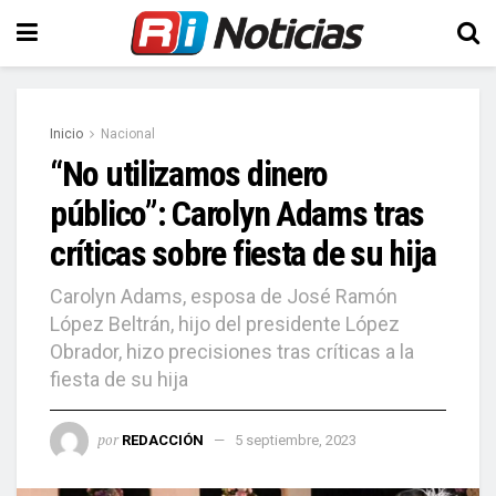
Inicio
Nacional
“No utilizamos dinero
público”: Carolyn Adams tras
críticas sobre fiesta de su hija
Carolyn Adams, esposa de José Ramón
López Beltrán, hijo del presidente López
Obrador, hizo precisiones tras críticas a la
fiesta de su hija
por
REDACCIÓN
5 septiembre, 2023