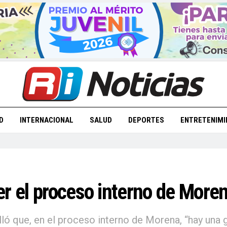
D
INTERNACIONAL
SALUD
DEPORTES
ENTRETENIMI
er el proceso interno de More
lló que, en el proceso interno de Morena, “hay una 