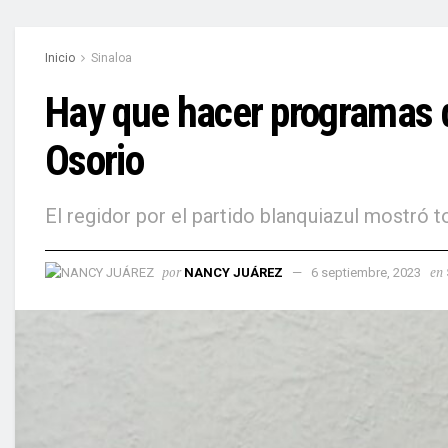
Inicio
Sinaloa
Hay que hacer programas d
Osorio
El regidor por el partido blanquiazul mostró 
por
en
NANCY JUÁREZ
6 septiembre, 2023