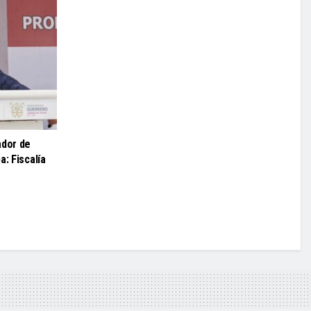
ador de
a: Fiscalía