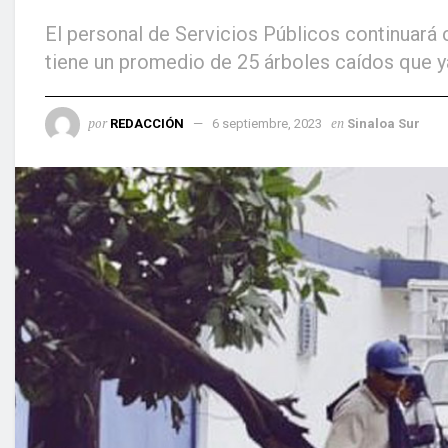
El personal de Servicios Públicos continuará
tiene un promedio de 25 árboles caídos que ya
por
en
REDACCIÓN
6 septiembre, 2023
Sinaloa Sur