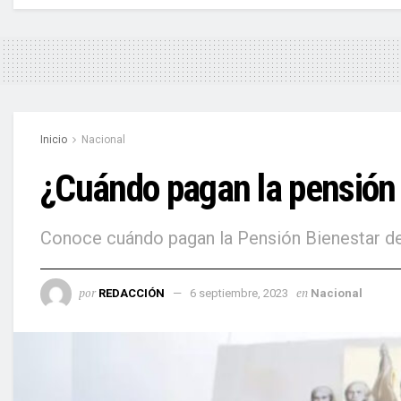
Inicio
Nacional
¿Cuándo pagan la pensión
Conoce cuándo pagan la Pensión Bienestar de s
por
en
REDACCIÓN
6 septiembre, 2023
Nacional