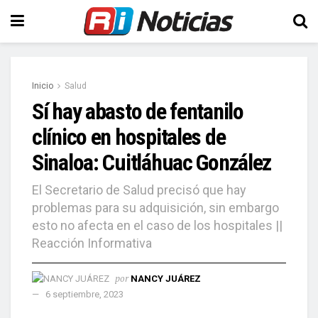
Inicio
Salud
Sí hay abasto de fentanilo
clínico en hospitales de
Sinaloa: Cuitláhuac González
El Secretario de Salud precisó que hay
problemas para su adquisición, sin embargo
esto no afecta en el caso de los hospitales ||
Reacción Informativa
por
NANCY JUÁREZ
6 septiembre, 2023