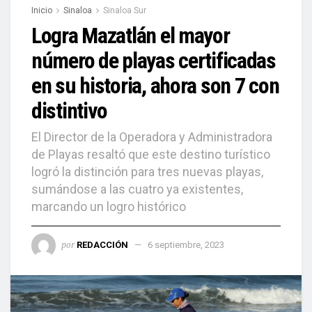
Inicio
Sinaloa
Sinaloa Sur
Logra Mazatlán el mayor
número de playas certificadas
en su historia, ahora son 7 con
distintivo
El Director de la Operadora y Administradora
de Playas resaltó que este destino turístico
logró la distinción para tres nuevas playas,
sumándose a las cuatro ya existentes,
marcando un logro histórico
por
REDACCIÓN
6 septiembre, 2023