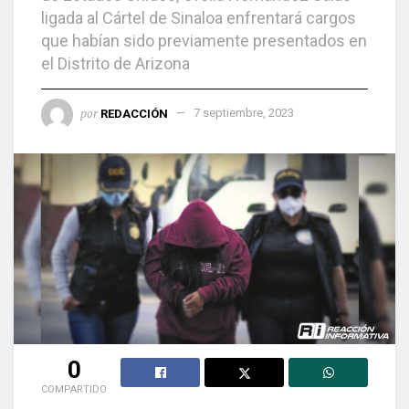
ligada al Cártel de Sinaloa enfrentará cargos
que habían sido previamente presentados en
el Distrito de Arizona
por
REDACCIÓN
7 septiembre, 2023
0
COMPARTIDO