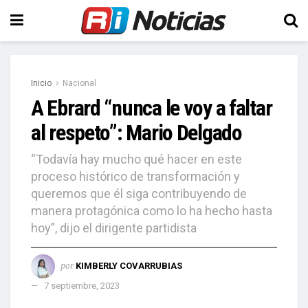
Inicio
Nacional
A Ebrard “nunca le voy a faltar
al respeto”: Mario Delgado
“Todavía hay mucho qué hacer en este
proceso histórico de transformación y
queremos que él siga contribuyendo de
manera protagónica como lo ha hecho hasta
hoy”, dijo el dirigente partidista
por
KIMBERLY COVARRUBIAS
7 septiembre, 2023