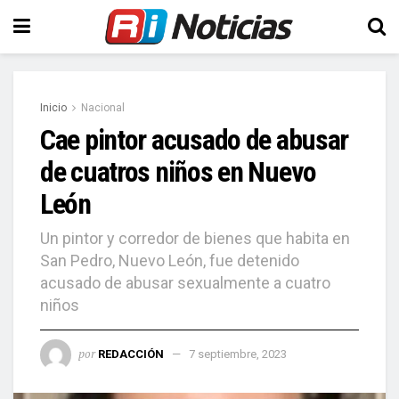
Inicio
Nacional
Cae pintor acusado de abusar
de cuatros niños en Nuevo
León
Un pintor y corredor de bienes que habita en
San Pedro, Nuevo León, fue detenido
acusado de abusar sexualmente a cuatro
niños
por
REDACCIÓN
7 septiembre, 2023