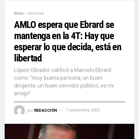
Inicio
Nacional
AMLO espera que Ebrard se
mantenga en la 4T: Hay que
esperar lo que decida, está en
libertad
López Obrador calificó a Marcelo Ebrard
como “muy buena persona, un buen
dirigente, un buen servidor público, es mi
amigo”
por
REDACCIÓN
7 septiembre, 2023