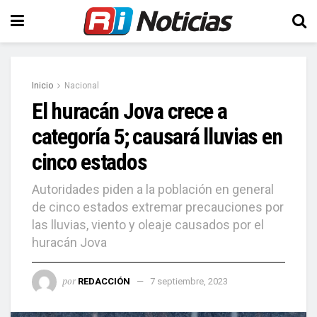
Inicio
Nacional
El huracán Jova crece a
categoría 5; causará lluvias en
cinco estados
Autoridades piden a la población en general
de cinco estados extremar precauciones por
las lluvias, viento y oleaje causados por el
huracán Jova
por
REDACCIÓN
7 septiembre, 2023