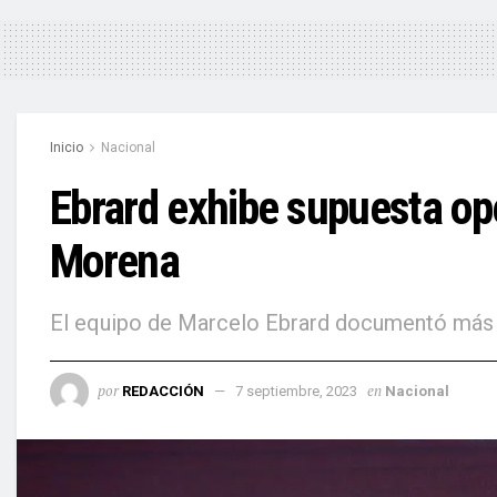
Inicio
Nacional
Ebrard exhibe supuesta op
Morena
El equipo de Marcelo Ebrard documentó más d
por
en
REDACCIÓN
7 septiembre, 2023
Nacional