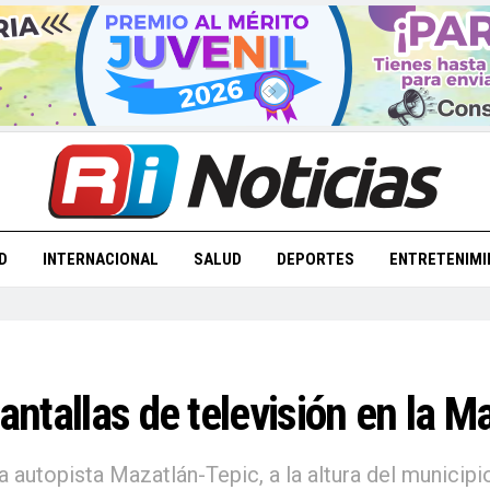
D
INTERNACIONAL
SALUD
DEPORTES
ENTRETENIMI
pantallas de televisión en la 
 autopista Mazatlán-Tepic, a la altura del municipi