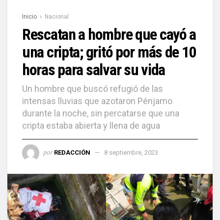
Inicio
Nacional
Rescatan a hombre que cayó a
una cripta; gritó por más de 10
horas para salvar su vida
Un hombre que buscó refugió de las
intensas lluvias que azotaron Pénjamo
durante la noche, sin percatarse que una
cripta estaba abierta y llena de agua
por
REDACCIÓN
8 septiembre, 2023