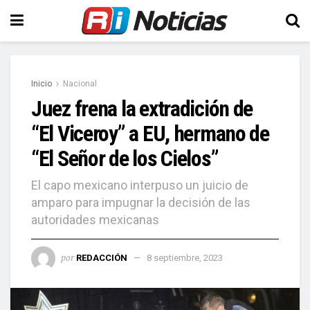
Inicio
Nacional
Juez frena la extradición de
“El Viceroy” a EU, hermano de
“El Señor de los Cielos”
El capo mexicano interpuso un juicio de
amparo para impugnar la decisión de las
autoridades mexicanas
por
REDACCIÓN
8 septiembre, 2023