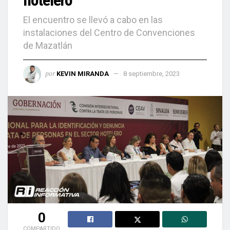
hotelero
El encuentro se llevó a cabo en las
instalaciones del Centro de Convenciones
de Mazatlán
por
KEVIN MIRANDA
8 septiembre, 2023
0
COMPARTIDO