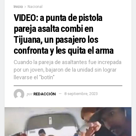
Inicio
Nacional
VIDEO: a punta de pistola
pareja asalta combi en
Tijuana, un pasajero los
confronta y les quita el arma
Cuando la pareja de asaltantes fue increpada
por un joven, bajaron de la unidad sin lograr
llevarse el "botín"
por
REDACCIÓN
8 septiembre, 2023