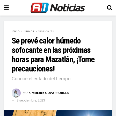
Inicio
Sinaloa
Sinaloa Sur
Se prevé calor húmedo
sofocante en las próximas
horas para Mazatlán, ¡Tome
precauciones!
Conoce el estado del tiempo
por
KIMBERLY COVARRUBIAS
8 septiembre, 2023