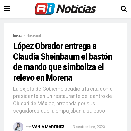
Inicio
Nacional
López Obrador entrega a
Claudia Sheinbaum el bastón
de mando que simboliza el
relevo en Morena
La exjefa de Gobierno acudió a la cita con el
presidente en un restaurante del centro de
Ciudad de México, arropada por sus
seguidores que la empujaban a su paso
por
VANIA MARTÍNEZ
9 septiembre, 2023