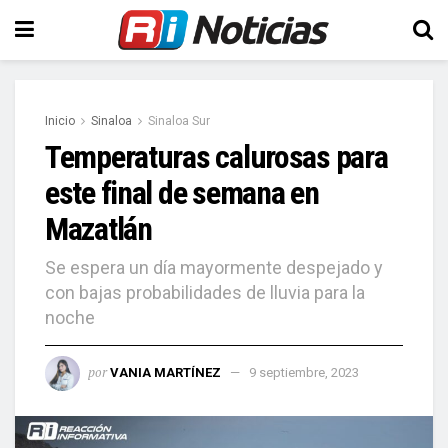
Inicio
Sinaloa
Sinaloa Sur
Temperaturas calurosas para
este final de semana en
Mazatlán
Se espera un día mayormente despejado y
con bajas probabilidades de lluvia para la
noche
por
VANIA MARTÍNEZ
9 septiembre, 2023