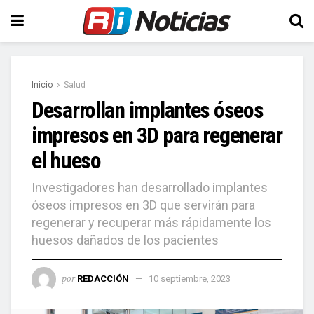
Inicio
Salud
Desarrollan implantes óseos
impresos en 3D para regenerar
el hueso
Investigadores han desarrollado implantes
óseos impresos en 3D que servirán para
regenerar y recuperar más rápidamente los
huesos dañados de los pacientes
por
REDACCIÓN
10 septiembre, 2023