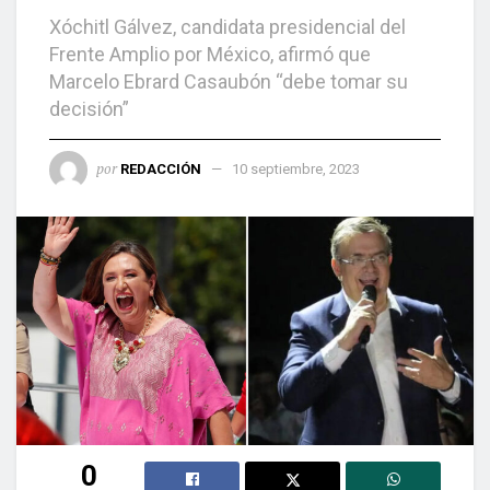
Xóchitl Gálvez, candidata presidencial del
Frente Amplio por México, afirmó que
Marcelo Ebrard Casaubón “debe tomar su
decisión”
por
REDACCIÓN
10 septiembre, 2023
0