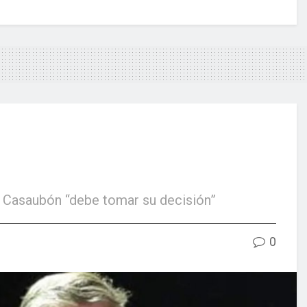
d Casaubón “debe tomar su decisión”
0