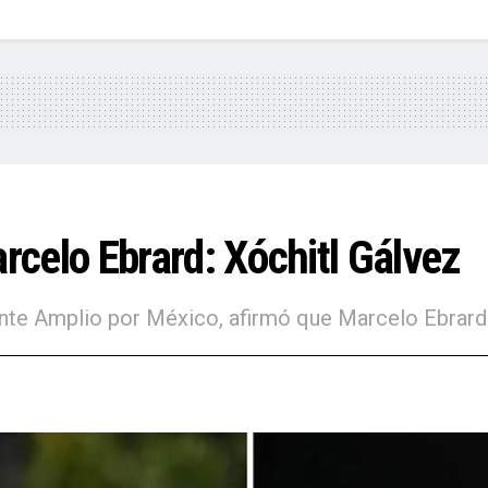
celo Ebrard: Xóchitl Gálvez
rente Amplio por México, afirmó que Marcelo Ebrar