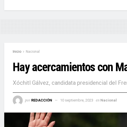
Inicio
Nacional
Hay acercamientos con Mar
Xóchitl Gálvez, candidata presidencial del F
por
en
REDACCIÓN
10 septiembre, 2023
Nacional