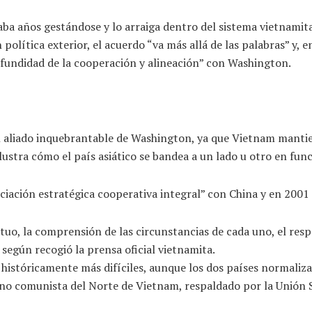
ba años gestándose y lo arraiga dentro del sistema vietnamita
 política exterior, el acuerdo “va más allá de las palabras” y, 
ofundidad de la cooperación y alineación” con Washington.
n aliado inquebrantable de Washington, ya que Vietnam mantien
stra cómo el país asiático se bandea a un lado u otro en func
ación estratégica cooperativa integral” con China y en 2001 l
uo, la comprensión de las circunstancias de cada uno, el respe
según recogió la prensa oficial vietnamita.
históricamente más difíciles, aunque los dos países normaliza
no comunista del Norte de Vietnam, respaldado por la Unión S