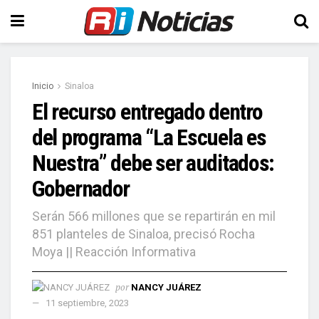
Inicio
Sinaloa
El recurso entregado dentro
del programa “La Escuela es
Nuestra” debe ser auditados:
Gobernador
Serán 566 millones que se repartirán en mil
851 planteles de Sinaloa, precisó Rocha
Moya || Reacción Informativa
por
NANCY JUÁREZ
11 septiembre, 2023