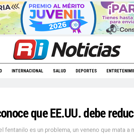
D
INTERNACIONAL
SALUD
DEPORTES
ENTRETENIMI
onoce que EE.UU. debe reduc
el fentanilo es un problema, un veneno que mata a