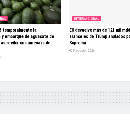
ONAL
INTERNACIONAL
ó temporalmente la
EU devuelve más de 121 mil mdd
ón y embarque de aguacate de
aranceles de Trump anulados po
ras recibir una amenaza de
Suprema
5 agosto, 2026
6