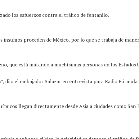
ado los esfuerzos contra el tráfico de fentanilo.
s insumos proceden de México, por lo que se trabaja de maner
eno, que está matando a muchísimas personas en los Estados Un
, dijo el embajador Salazar en entrevista para Radio Fórmula.
uímicos llegan directamente desde Asia a ciudades como San F
bajo por hacer, si bien la prioridad es detener el tráfico de 