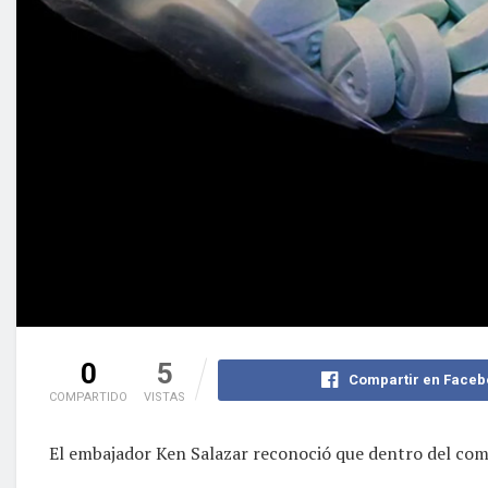
0
5
Compartir en Faceb
COMPARTIDO
VISTAS
El embajador Ken Salazar reconoció que dentro del comb