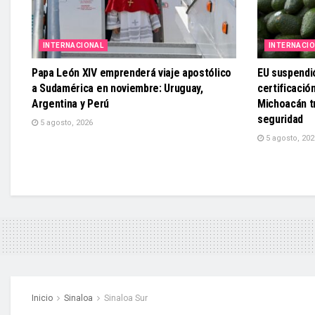
INTERNACIONAL
INTERNACI
Papa León XIV emprenderá viaje apostólico
EU suspendi
a Sudamérica en noviembre: Uruguay,
certificaci
Argentina y Perú
Michoacán t
seguridad
5 agosto, 2026
5 agosto, 202
Inicio
Sinaloa
Sinaloa Sur