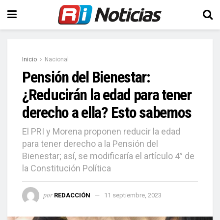
Inicio
Nacional
Pensión del Bienestar:
¿Reducirán la edad para tener
derecho a ella? Esto sabemos
El PRI y Morena proponen reducir la edad
para tener derecho a la Pensión del
Bienestar; así, se modificaría el artículo 4° de
la Constitución Política
por
REDACCIÓN
11 septiembre, 2023