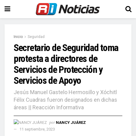
Inicio
Seguridad
Secretario de Seguridad toma
protesta a directores de
Servicios de Protección y
Servicios de Apoyo
Jesús Manuel Gastelo Hermosillo y Xóchitl
Félix Cuadras fueron designados en dichas
áreas || Reacción Informativa
por
NANCY JUÁREZ
11 septiembre, 2023