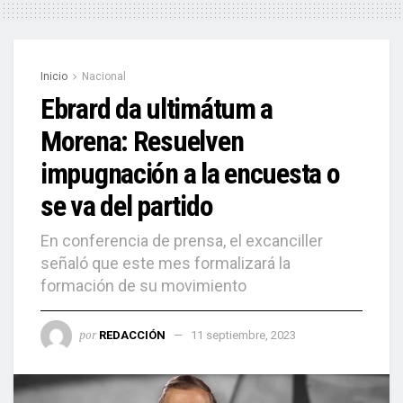
Inicio
Nacional
Ebrard da ultimátum a
Morena: Resuelven
impugnación a la encuesta o
se va del partido
En conferencia de prensa, el excanciller
señaló que este mes formalizará la
formación de su movimiento
por
REDACCIÓN
11 septiembre, 2023