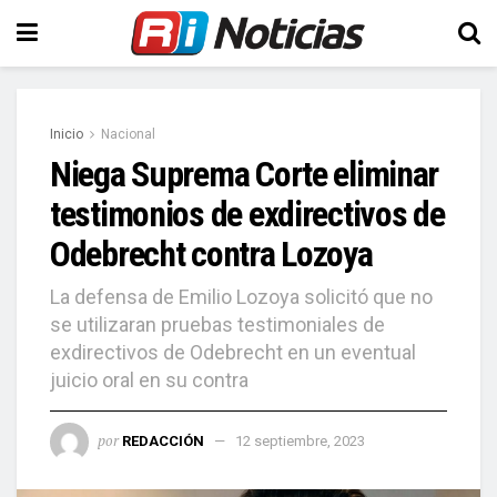
Inicio
Nacional
Niega Suprema Corte eliminar
testimonios de exdirectivos de
Odebrecht contra Lozoya
La defensa de Emilio Lozoya solicitó que no
se utilizaran pruebas testimoniales de
exdirectivos de Odebrecht en un eventual
juicio oral en su contra
por
REDACCIÓN
12 septiembre, 2023