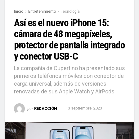
Inicio
Entretenimiento
Tecnología
Así es el nuevo iPhone 15:
cámara de 48 megapíxeles,
protector de pantalla integrado
y conector USB-C
La compañía de Cupertino ha presentado sus
primeros teléfonos móviles con conector de
carga universal, además de versiones
renovadas de sus Apple Watch y AirPods
por
REDACCIÓN
13 septiembre, 2023