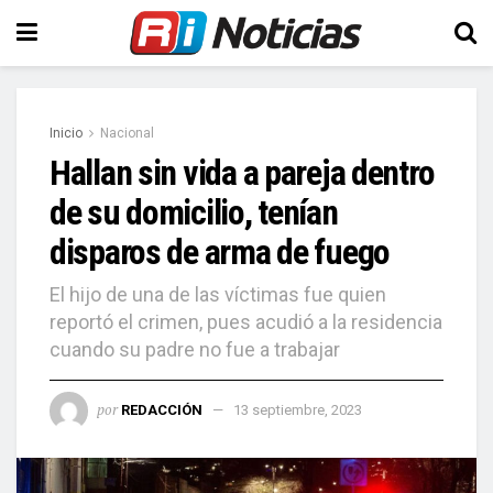
Inicio
Nacional
Hallan sin vida a pareja dentro
de su domicilio, tenían
disparos de arma de fuego
El hijo de una de las víctimas fue quien
reportó el crimen, pues acudió a la residencia
cuando su padre no fue a trabajar
por
REDACCIÓN
13 septiembre, 2023