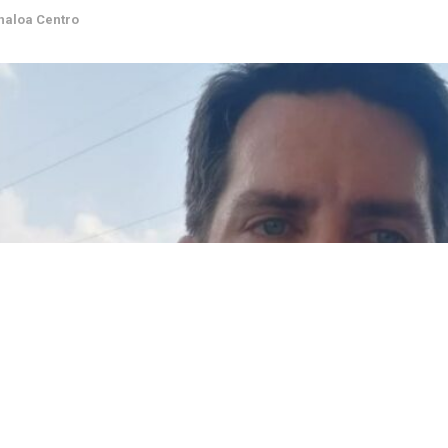
n
Sinaloa
,
Sinaloa Centro