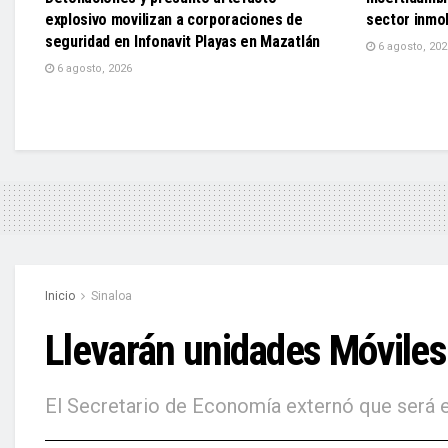
explosivo movilizan a corporaciones de
sector inmob
seguridad en Infonavit Playas en Mazatlán
6 agosto, 202
6 agosto, 2026
Inicio
Sinaloa
Llevarán unidades Móviles 
El Secretario de Economía externó que será e