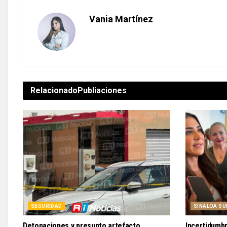
Vania Martínez
Relacionado
Publiaciones
SEGURIDAD
SINALOA SU
Detonaciones y presunto artefacto
Incertidumbr