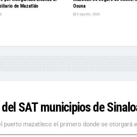
iliario de Mazatlán
Osuna
6
6 agosto, 2026
del SAT municipios de Sinaloa
l puerto mazatleco el primero donde se otorgará el