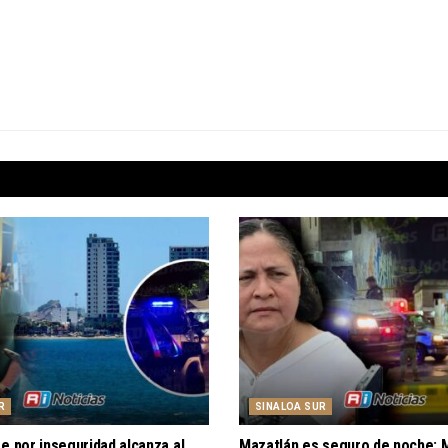
R
SINALOA SUR
e por inseguridad alcanza al
Mazatlán es seguro de noche: 