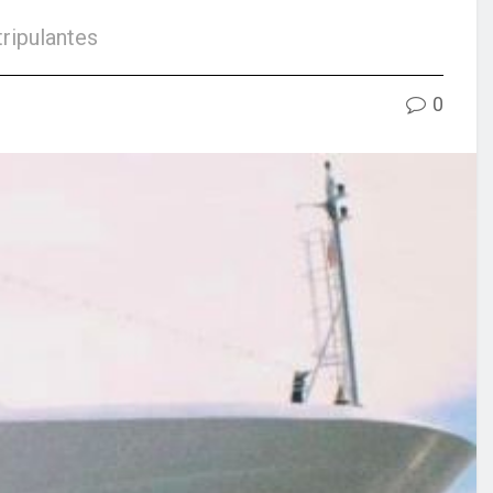
tripulantes
0