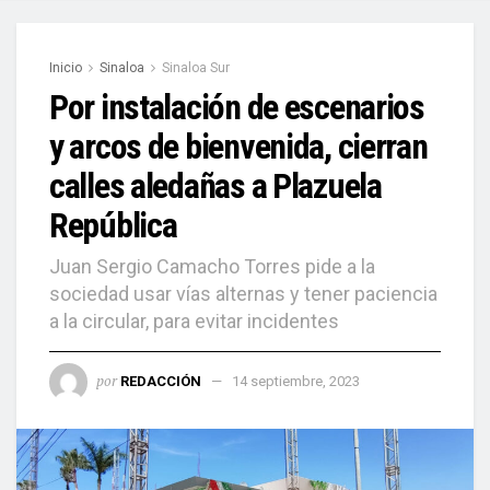
Inicio
Sinaloa
Sinaloa Sur
Por instalación de escenarios
y arcos de bienvenida, cierran
calles aledañas a Plazuela
República
Juan Sergio Camacho Torres pide a la
sociedad usar vías alternas y tener paciencia
a la circular, para evitar incidentes
por
REDACCIÓN
14 septiembre, 2023