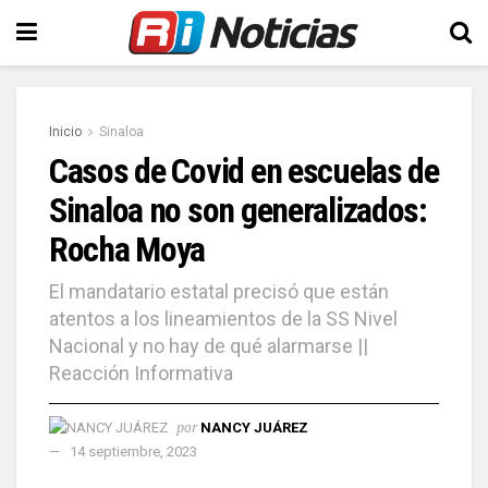
Inicio
Sinaloa
Casos de Covid en escuelas de
Sinaloa no son generalizados:
Rocha Moya
El mandatario estatal precisó que están
atentos a los lineamientos de la SS Nivel
Nacional y no hay de qué alarmarse ||
Reacción Informativa
por
NANCY JUÁREZ
14 septiembre, 2023