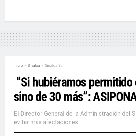
Inicio
Sinaloa
Sinaloa Sur
“Si hubiéramos permitido e
sino de 30 más”: ASIPON
El Director General de la Administración del S
evitar más afectaciones