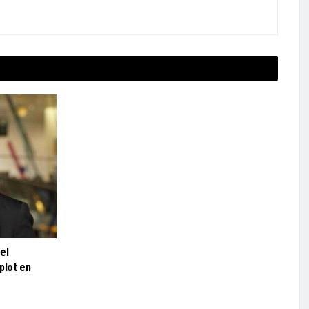
el
plot en