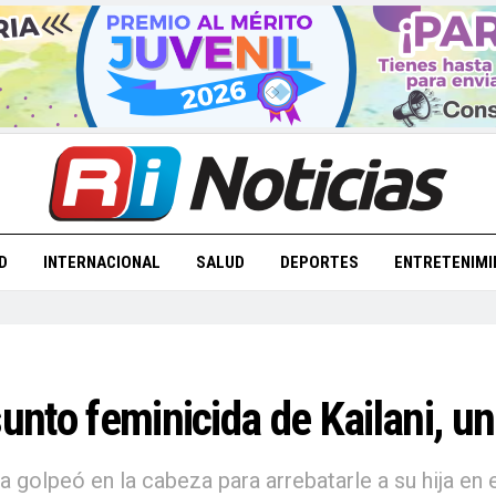
D
INTERNACIONAL
SALUD
DEPORTES
ENTRETENIMI
sunto feminicida de Kailani, u
golpeó en la cabeza para arrebatarle a su hija en e