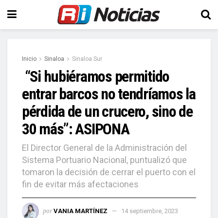
Inicio
Sinaloa
Sinaloa Sur
“Si hubiéramos permitido
entrar barcos no tendríamos la
pérdida de un crucero, sino de
30 más”: ASIPONA
El Director General de la Administración del
Sistema Portuario Nacional, puntualizó que
tomaron la decisión de cerrar el puerto con el
fin de evitar más afectaciones
por
VANIA MARTÍNEZ
14 septiembre, 2023