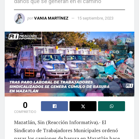
daños que se generan en el camino
por
VANIA MARTÍNEZ
15 septiembre, 2023
0
COMPARTIDO
Mazatlán, Sin (Reacción Informativa).- El
Sindicato de Trabajadores Municipales ordenó
parar los camiones de basura en Mazatlán hace