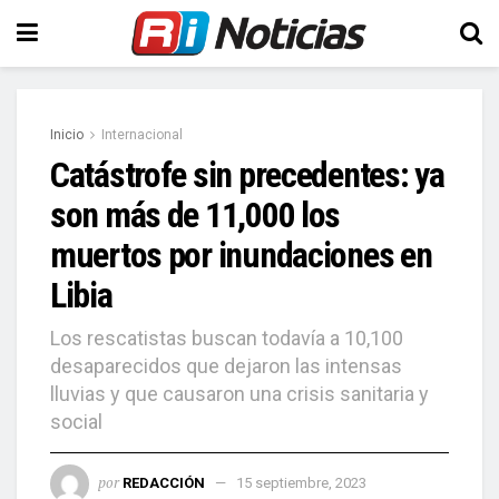
Inicio
Internacional
Catástrofe sin precedentes: ya
son más de 11,000 los
muertos por inundaciones en
Libia
Los rescatistas buscan todavía a 10,100
desaparecidos que dejaron las intensas
lluvias y que causaron una crisis sanitaria y
social
por
REDACCIÓN
15 septiembre, 2023