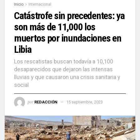
Inicio
Internacional
Catástrofe sin precedentes: ya
son más de 11,000 los
muertos por inundaciones en
Libia
Los rescatistas buscan todavía a 10,100
desaparecidos que dejaron las intensas
lluvias y que causaron una crisis sanitaria y
social
por
REDACCIÓN
15 septiembre, 2023