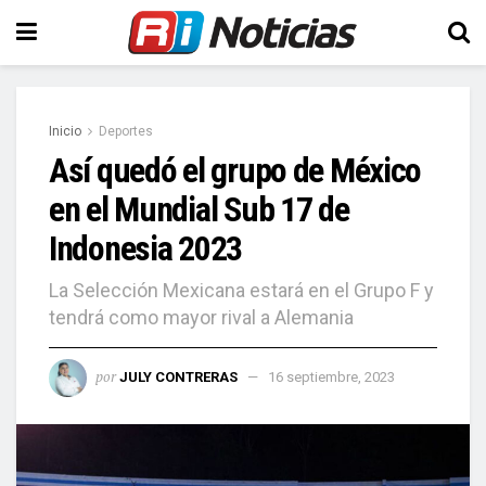
Inicio
Deportes
Así quedó el grupo de México
en el Mundial Sub 17 de
Indonesia 2023
La Selección Mexicana estará en el Grupo F y
tendrá como mayor rival a Alemania
por
JULY CONTRERAS
16 septiembre, 2023