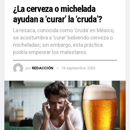
¿La cerveza o michelada
ayudan a ‘curar’ la ‘cruda’?
La resaca, conocida como ‘cruda’ en México,
se acostumbra a ‘curar’ bebiendo cerveza o
micheladas; sin embargo, esta práctica
podría empeorar los malestares.
por
REDACCIÓN
16 septiembre, 2023