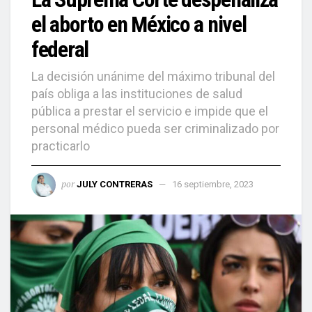
el aborto en México a nivel
federal
La decisión unánime del máximo tribunal del
país obliga a las instituciones de salud
pública a prestar el servicio e impide que el
personal médico pueda ser criminalizado por
practicarlo
por
JULY CONTRERAS
16 septiembre, 2023