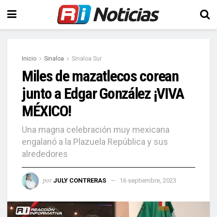
Inicio
Sinaloa
Sinaloa Sur
Miles de mazatlecos corean
junto a Edgar González ¡VIVA
MÉXICO!
Una magna celebración muy mexicana
engalanó a la Plazuela República y sus
alrededores
por
JULY CONTRERAS
16 septiembre, 2023