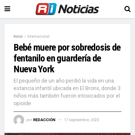
Inicio
Internacional
Bebé muere por sobredosis de
fentanilo en guardería de
Nueva York
El pequeño de un año perdió la vida en una
estancia infantil ubicada en El Bronx, donde 3
niños más también fueron intoxicados por el
opioide
por
REDACCIÓN
17 septiembre, 2023