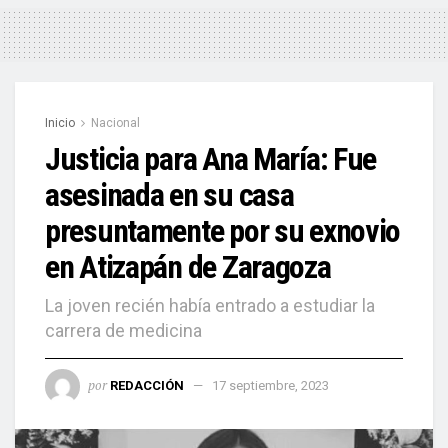
Inicio
Nacional
Justicia para Ana María: Fue
asesinada en su casa
presuntamente por su exnovio
en Atizapán de Zaragoza
La joven recién había entrado a estudiar la
carrera de medicina
por
REDACCIÓN
17 septiembre, 2023