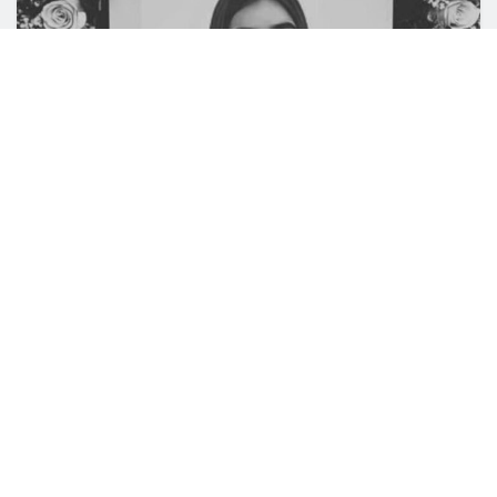
0
COMPARTIDO
Por medio de redes sociales se dio a conocer un
caso de feminicidio, en donde una joven de 18
años fue asesinada presuntamente por su
expareja en su propia casa ubicada en el
municipio de Atizapán en el Estado de México.
En un video, la madre, Ximena Céspedes, informó
que el pasado 12 de septiembre su hija, Ana