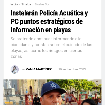
Inicio
Sinaloa
Sinaloa Sur
Instalarán Policía Acuática y
PC puntos estratégicos de
información en playas
Se pretende continuar informando a la
ciudadanía y turistas sobre el cuidado de las
playas, así como los riesgos en ciertas
zonas
por
VANIA MARTÍNEZ
19 septiembre, 2023