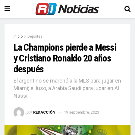
Inicio
Deportes
La Champions pierde a Messi
y Cristiano Ronaldo 20 años
después
El argentino se marchó a la MLS para jugar en
Miami; el luso, a Arabia Saudí para jugar en Al
Nassr
por
REDACCIÓN
19 septiembre, 2023