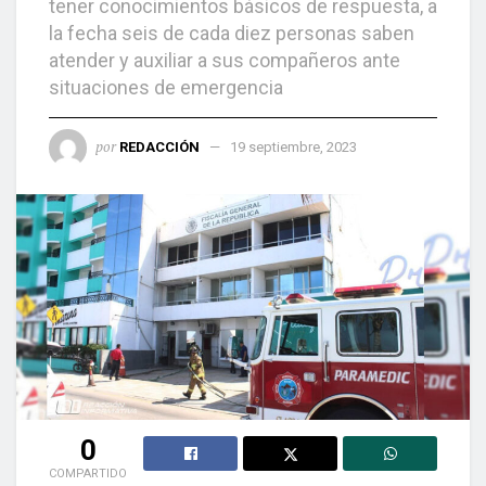
tener conocimientos básicos de respuesta, a
la fecha seis de cada diez personas saben
atender y auxiliar a sus compañeros ante
situaciones de emergencia
por
REDACCIÓN
19 septiembre, 2023
0
COMPARTIDO