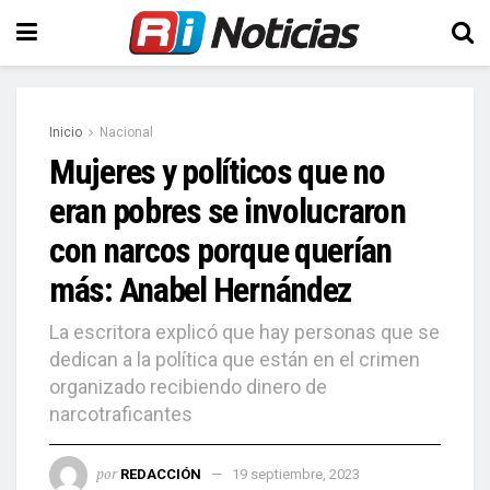
Inicio
Nacional
Mujeres y políticos que no
eran pobres se involucraron
con narcos porque querían
más: Anabel Hernández
La escritora explicó que hay personas que se
dedican a la política que están en el crimen
organizado recibiendo dinero de
narcotraficantes
por
REDACCIÓN
19 septiembre, 2023