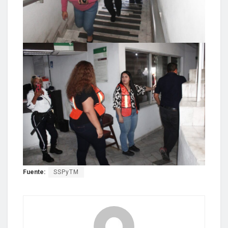
Fuente:
SSPyTM