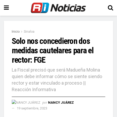
Inicio
Sinaloa
Solo nos concedieron dos
medidas cautelares para el
rector: FGE
La Fiscal precisó que será Madueña Molina
quien debe informar cómo se siente siendo
rector y estar vinculado a proceso ||
Reacción Informativa
por
NANCY JUÁREZ
19 septiembre, 2023