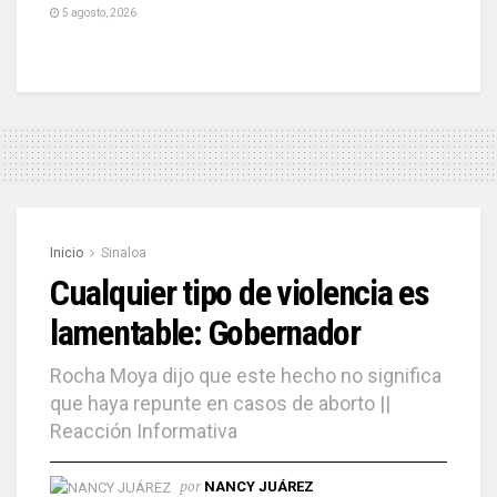
5 agosto, 2026
Inicio
Sinaloa
Cualquier tipo de violencia es
lamentable: Gobernador
Rocha Moya dijo que este hecho no significa
que haya repunte en casos de aborto ||
Reacción Informativa
por
NANCY JUÁREZ