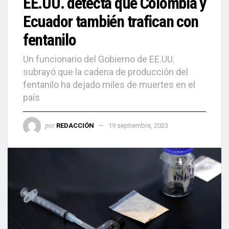
EE.UU. detecta que Colombia y
Ecuador también trafican con
fentanilo
Un funcionario del Gobierno de EE.UU.
subrayó que la cadena de producción del
fentanilo ha dejado miles de muertes en el
país
por
REDACCIÓN
19 septiembre, 2023